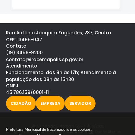
Rua Antônio Joaquim Fagundes, 237, Centro
CEP: 13495-047
Contato
(19) 3456-9200
contato@iracemapolis.sp.gov.br
Atendimento
Funcionamento: das 8h às 17h; Atendimento à
população das 08h às 15h30
CNPJ
45.786.159/0001-11
CIDADÃO
EMPRESA
SERVIDOR
Versão do Sistema:
3.5.3 - 19/06/2026
Prefeitura Municipal de Iracemápolis e os cookies:
Portal atualizado em:
07/08/2026 15:32
Dados Abertos