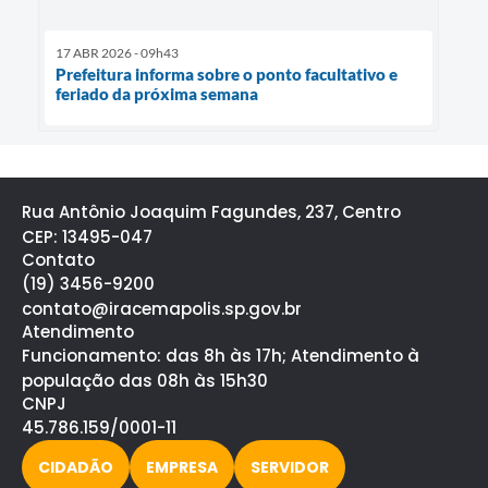
17 ABR 2026 - 09h43
Prefeitura informa sobre o ponto facultativo e
feriado da próxima semana
Rua Antônio Joaquim Fagundes, 237, Centro
CEP: 13495-047
Contato
(19) 3456-9200
contato@iracemapolis.sp.gov.br
Atendimento
Funcionamento: das 8h às 17h; Atendimento à
população das 08h às 15h30
CNPJ
45.786.159/0001-11
CIDADÃO
EMPRESA
SERVIDOR