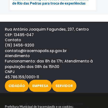
de Rio das Pedras para troca de experiências
Rua Antônio Joaquim Fagundes, 237, Centro
CEP: 13495-047
Contato
(19) 3456-9200
contato@iracemapolis.sp.gov.br
Atendimento
Funcionamento: das 8h às 17h; Atendimento à
população das 08h às 15h30
CNPJ
45.786.159/0001-11
CIDADÃO
EMPRESA
SERVIDOR
Versão do Sistema:
3.5.3 - 19/06/2026
Prefeitura Municipal de Iracemápolis e os cookies: